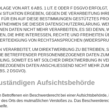
E VON ART. 6 ABS. 1 LIT. E ODER F DSGVO ERFOLGT,
EN SITUATION ERGEBEN, GEGEN DIE VERARBEITUNG I
 FÜR EIN AUF DIESE BESTIMMUNGEN GESTÜTZTES PROF
ENTNEHMEN SIE DIESER DATENSCHUTZERKLÄRUNG. WE
EN DATEN NICHT MEHR VERARBEITEN, ES SEI DENN,
N, DIE IHRE INTERESSEN, RECHTE UND FREIHEITEN 
RTEIDIGUNG VON RECHTSANSPRÜCHEN (WIDERSPRUCH 
ERARBEITET, UM DIREKTWERBUNG ZU BETREIBEN, SO
SIE BETREFFENDER PERSONENBEZOGENER DATEN ZU
FILING, SOWEIT ES MIT SOLCHER DIREKTWERBUNG IN V
BEZOGENEN DATEN ANSCHLIESSEND NICHT MEHR ZU
S. 2 DSGVO).
uständigen Aufsichtsbehörde
Betroffenen ein Beschwerderecht bei einer Aufsichtsbehörde, i
er des Orts des mutmaßlichen Verstoßes zu. Das Beschwerderec
elfe.